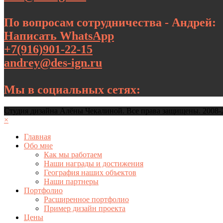
По вопросам сотрудничества - Андрей:
Написать WhatsApp
+7(916)901-22-15
andrey@des-ign.ru
Мы в социальных сетях:
Студия дизайна Алёны Чекалиной. Все права защищены. 2008-
×
Главная
Обо мне
Как мы работаем
Наши награды и достижения
География наших объектов
Наши партнеры
Портфолио
Расширенное портфолио
Пример дизайн проекта
Цены