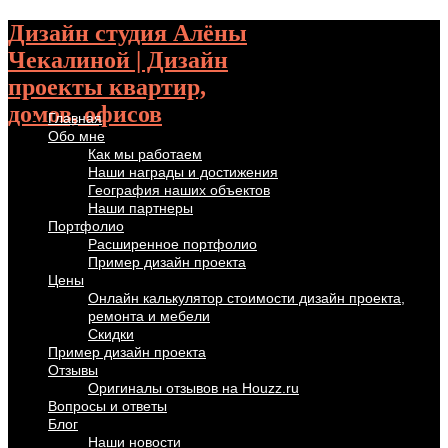
Дизайн студия Алёны
Чекалиной | Дизайн
проекты квартир,
домов, офисов
Главная
Обо мне
Как мы работаем
Наши награды и достижения
География наших объектов
Наши партнеры
Портфолио
Расширенное портфолио
Пример дизайн проекта
Цены
Онлайн калькулятор стоимости дизайн проекта,
ремонта и мебели
Скидки
Пример дизайн проекта
Отзывы
Оригиналы отзывов на Houzz.ru
Вопросы и ответы
Блог
Наши новости