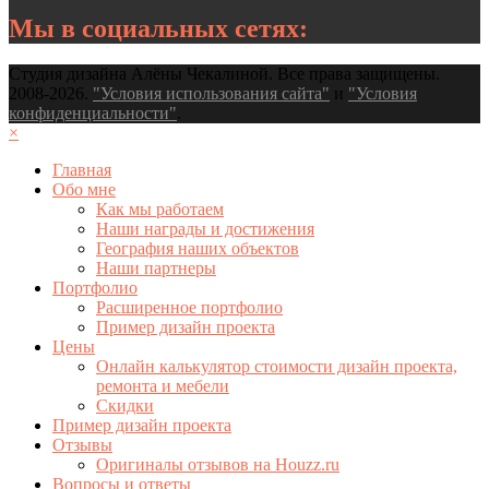
Мы в социальных сетях:
Студия дизайна Алёны Чекалиной. Все права защищены.
2008-2026.
"Условия использования сайта"
и
"Условия
конфиденциальности"
.
×
Главная
Обо мне
Как мы работаем
Наши награды и достижения
География наших объектов
Наши партнеры
Портфолио
Расширенное портфолио
Пример дизайн проекта
Цены
Онлайн калькулятор стоимости дизайн проекта,
ремонта и мебели
Скидки
Пример дизайн проекта
Отзывы
Оригиналы отзывов на Houzz.ru
Вопросы и ответы