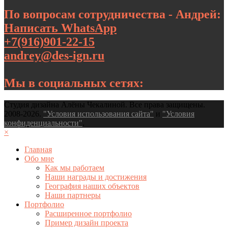
По вопросам сотрудничества - Андрей:
Написать WhatsApp
+7(916)901-22-15
andrey@des-ign.ru
Мы в социальных сетях:
Студия дизайна Алёны Чекалиной. Все права защищены.
2008-2026.
"Условия использования сайта"
и
"Условия
конфиденциальности"
.
×
Главная
Обо мне
Как мы работаем
Наши награды и достижения
География наших объектов
Наши партнеры
Портфолио
Расширенное портфолио
Пример дизайн проекта