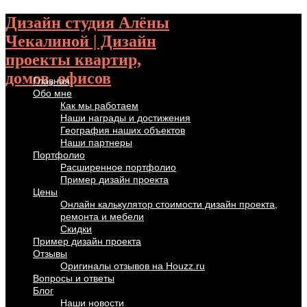
Дизайн студия Алёны
Чекалиной | Дизайн
проекты квартир,
домов, офисов
Главная
Обо мне
Как мы работаем
Наши награды и достижения
География наших объектов
Наши партнеры
Портфолио
Расширенное портфолио
Пример дизайн проекта
Цены
Онлайн калькулятор стоимости дизайн проекта,
ремонта и мебели
Скидки
Пример дизайн проекта
Отзывы
Оригиналы отзывов на Houzz.ru
Вопросы и ответы
Блог
Наши новости