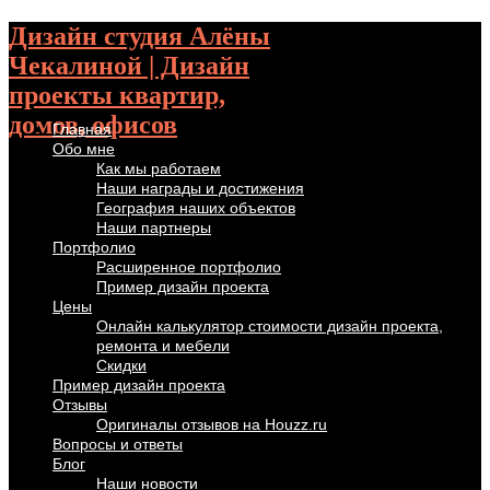
Дизайн студия Алёны
Чекалиной | Дизайн
проекты квартир,
домов, офисов
Главная
Обо мне
Как мы работаем
Наши награды и достижения
География наших объектов
Наши партнеры
Портфолио
Расширенное портфолио
Пример дизайн проекта
Цены
Онлайн калькулятор стоимости дизайн проекта,
ремонта и мебели
Скидки
Пример дизайн проекта
Отзывы
Оригиналы отзывов на Houzz.ru
Вопросы и ответы
Блог
Наши новости