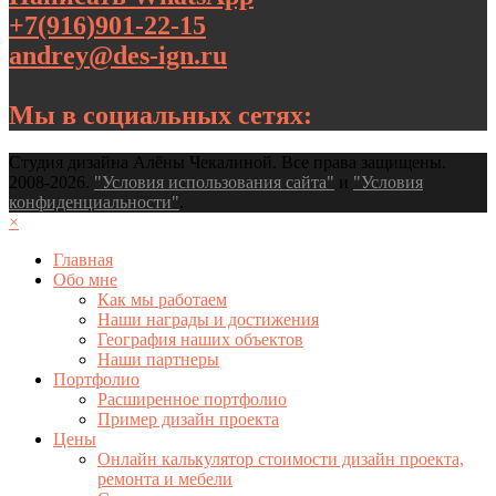
+7(916)901-22-15
andrey@des-ign.ru
Мы в социальных сетях:
Студия дизайна Алёны Чекалиной. Все права защищены.
2008-2026.
"Условия использования сайта"
и
"Условия
конфиденциальности"
.
×
Главная
Обо мне
Как мы работаем
Наши награды и достижения
География наших объектов
Наши партнеры
Портфолио
Расширенное портфолио
Пример дизайн проекта
Цены
Онлайн калькулятор стоимости дизайн проекта,
ремонта и мебели