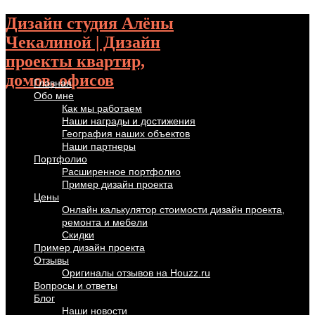
Дизайн студия Алёны
Чекалиной | Дизайн
проекты квартир,
домов, офисов
Главная
Обо мне
Как мы работаем
Наши награды и достижения
География наших объектов
Наши партнеры
Портфолио
Расширенное портфолио
Пример дизайн проекта
Цены
Онлайн калькулятор стоимости дизайн проекта,
ремонта и мебели
Скидки
Пример дизайн проекта
Отзывы
Оригиналы отзывов на Houzz.ru
Вопросы и ответы
Блог
Наши новости