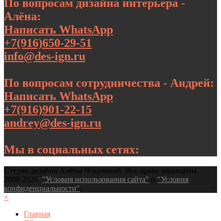
По вопросам дизайна интерьера -
Алёна:
Написать WhatsApp
+7(916)650-29-51
info@des-ign.ru
По вопросам сотрудничества - Андрей:
Написать WhatsApp
+7(916)901-22-15
andrey@des-ign.ru
Мы в социальных сетях:
Студия дизайна Алёны Чекалиной. Все права защищены.
2008-2026.
"Условия использования сайта"
и
"Условия
конфиденциальности"
.
×
Главная