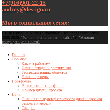
+7(916)901-22-15
andrey@des-ign.ru
Мы в социальных сетях:
Студия дизайна Алёны Чекалиной. Все права защищены.
2008-2026.
"Условия использования сайта"
и
"Условия
конфиденциальности"
.
×
Главная
Обо мне
Как мы работаем
Наши награды и достижения
География наших объектов
Наши партнеры
Портфолио
Расширенное портфолио
Пример дизайн проекта
Цены
Онлайн калькулятор стоимости дизайн проекта,
ремонта и мебели
Скидки