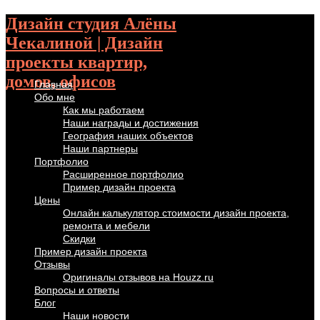
Дизайн студия Алёны
Чекалиной | Дизайн
проекты квартир,
домов, офисов
Главная
Обо мне
Как мы работаем
Наши награды и достижения
География наших объектов
Наши партнеры
Портфолио
Расширенное портфолио
Пример дизайн проекта
Цены
Онлайн калькулятор стоимости дизайн проекта,
ремонта и мебели
Скидки
Пример дизайн проекта
Отзывы
Оригиналы отзывов на Houzz.ru
Вопросы и ответы
Блог
Наши новости