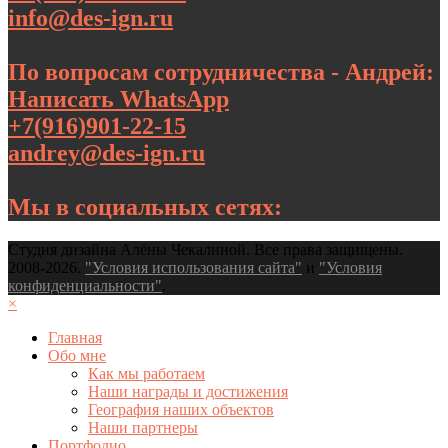
info@des-ign.ru
По вопросам сотрудничества - Андрей:
Написать WhatsApp
+7(916)901-22-15
andrey@des-ign.ru
Мы в социальных сетях:
Студия дизайна Алёны Чекалиной. Все права защищены.
2008-2026.
"Условия использования сайта"
и
"Условия
конфиденциальности"
.
×
Главная
Обо мне
Как мы работаем
Наши награды и достижения
География наших объектов
Наши партнеры
Портфолио