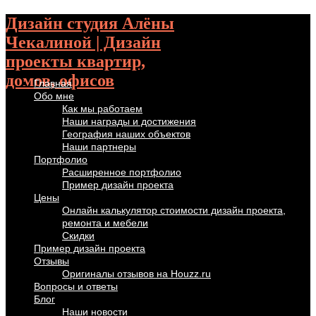
Дизайн студия Алёны
Чекалиной | Дизайн
проекты квартир,
домов, офисов
Главная
Обо мне
Как мы работаем
Наши награды и достижения
География наших объектов
Наши партнеры
Портфолио
Расширенное портфолио
Пример дизайн проекта
Цены
Онлайн калькулятор стоимости дизайн проекта,
ремонта и мебели
Скидки
Пример дизайн проекта
Отзывы
Оригиналы отзывов на Houzz.ru
Вопросы и ответы
Блог
Наши новости