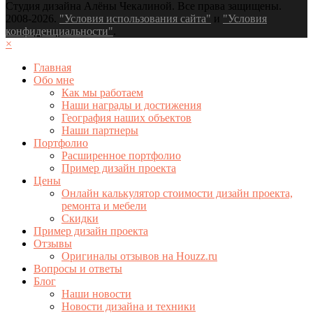
Студия дизайна Алёны Чекалиной. Все права защищены.
2008-2026.
"Условия использования сайта"
и
"Условия
конфиденциальности"
.
×
Главная
Обо мне
Как мы работаем
Наши награды и достижения
География наших объектов
Наши партнеры
Портфолио
Расширенное портфолио
Пример дизайн проекта
Цены
Онлайн калькулятор стоимости дизайн проекта,
ремонта и мебели
Скидки
Пример дизайн проекта
Отзывы
Оригиналы отзывов на Houzz.ru
Вопросы и ответы
Блог
Наши новости
Новости дизайна и техники