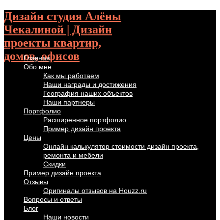
Дизайн студия Алёны
Чекалиной | Дизайн
проекты квартир,
домов, офисов
Главная
Обо мне
Как мы работаем
Наши награды и достижения
География наших объектов
Наши партнеры
Портфолио
Расширенное портфолио
Пример дизайн проекта
Цены
Онлайн калькулятор стоимости дизайн проекта,
ремонта и мебели
Скидки
Пример дизайн проекта
Отзывы
Оригиналы отзывов на Houzz.ru
Вопросы и ответы
Блог
Наши новости