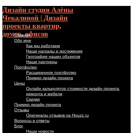
Дизайн студия Алёны
Чекалиной | Дизайн
проекты квартир,
домов, офисов
Главная
Обо мне
Как мы работаем
Наши награды и достижения
География наших объектов
Наши партнеры
Портфолио
Расширенное портфолио
Пример дизайн проекта
Цены
Онлайн калькулятор стоимости дизайн проекта,
ремонта и мебели
Скидки
Пример дизайн проекта
Отзывы
Оригиналы отзывов на Houzz.ru
Вопросы и ответы
Блог
Наши новости