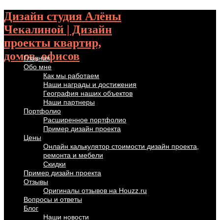
Дизайн студия Алёны
Чекалиной | Дизайн
проекты квартир,
домов, офисов
Главная
Обо мне
Как мы работаем
Наши награды и достижения
География наших объектов
Наши партнеры
Портфолио
Расширенное портфолио
Пример дизайн проекта
Цены
Онлайн калькулятор стоимости дизайн проекта,
ремонта и мебели
Скидки
Пример дизайн проекта
Отзывы
Оригиналы отзывов на Houzz.ru
Вопросы и ответы
Блог
Наши новости