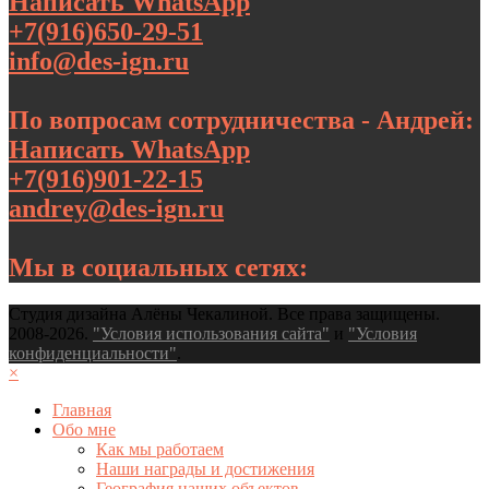
Написать WhatsApp
+7(916)650-29-51
info@des-ign.ru
По вопросам сотрудничества - Андрей:
Написать WhatsApp
+7(916)901-22-15
andrey@des-ign.ru
Мы в социальных сетях:
Студия дизайна Алёны Чекалиной. Все права защищены.
2008-2026.
"Условия использования сайта"
и
"Условия
конфиденциальности"
.
×
Главная
Обо мне
Как мы работаем
Наши награды и достижения
География наших объектов