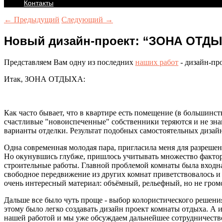
Контакты
← Предыдущий
Следующий →
Новый дизайн-проект: “ЗОНА ОТД
Представляем Вам одну из последних
наших работ
- дизайн-пр
Итак, ЗОНА ОТДЫХА:
Как часто бывает, что в квартире есть помещение (в большинст
счастливые "новоиспеченные" собственники теряются и не зна
варианты отделки. Результат подобных самостоятельных дизайн
Одна современная молодая пара, пригласила меня для разрешен
Но окунувшись глубже, пришлось учитывать множество факторо
строительные работы. Главной проблемой комнаты была входная 
свободное передвижение из других комнат приветствовалось и 
очень интересный материал: объёмный, рельефный, но не гро
Дальше все было чуть проще - выбор колористического решения
этому было легко создавать дизайн проект комнаты отдыха. А 
нашей работой и мы уже обсуждаем дальнейшее сотрудничеств