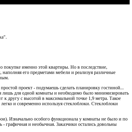
ха".
я о покупке именно этой квартиры. Но в последствие,
, наполняя его предметами мебели и реализуя различные
вным.
 простой проект - подумаешь сделать планировку гостиной...
ся лишь для одной комнаты и необходимо было минимизировать
 к другу с высотой в максимальной точке 1,9 метра. Такое
е легко и современно используя стеклоблоки. Стеклоблоки
бои). Изначально особого функционала у комнаты не было и по
ь - графичная и необычная. Заказчики остались довольны