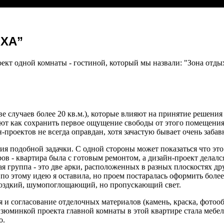
ЫХА”
оект одной комнаты - гостиной, который мы назвали: "Зона отды
ве случаев более 20 кв.м.), которые влияют на принятие решени
ют как сохранить первое ощущение свободы от этого помещения
-проектов не всегда оправдан, хотя зачастую бывает очень заба
ия подобной задачки. С одной стороны может показаться что это
в - квартира была с готовым ремонтом, а дизайн-проект делал
группа - это две арки, расположенных в разных плоскостях друг
по этому идею я оставила, но проем постаралась оформить боле
моздкий, шумопоглощающий, но пропускающий свет.
 и согласование отделочных материалов (камень, краска, фотоо
изюминкой проекта главной комнаты в этой квартире стала мебел
о.