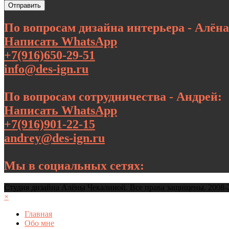
Отправить
По вопросам дизайна интерьера - Алёна
Написать WhatsApp
+7(916)650-29-51
info@des-ign.ru
По вопросам сотрудничества - Андрей:
Написать WhatsApp
+7(916)901-22-15
andrey@des-ign.ru
Мы в социальных сетях:
Студия дизайна Алёны Чекалиной. Все права защищены. 2008-
×
Главная
Обо мне