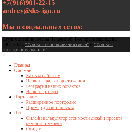
+7(916)901-22-15
andrey@des-ign.ru
Мы в социальных сетях:
Студия дизайна Алёны Чекалиной. Все права защищены.
2008-2026.
"Условия использования сайта"
и
"Условия
конфиденциальности"
.
×
Главная
Обо мне
Как мы работаем
Наши награды и достижения
География наших объектов
Наши партнеры
Портфолио
Расширенное портфолио
Пример дизайн проекта
Цены
Онлайн калькулятор стоимости дизайн проекта,
ремонта и мебели
Скидки