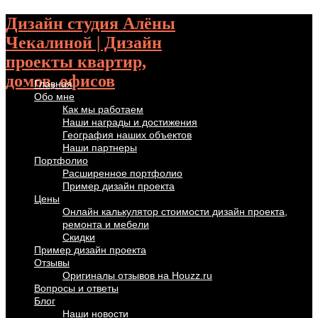
Дизайн студия Алёны
Чекалиной | Дизайн
проекты квартир,
домов, офисов
Главная
Обо мне
Как мы работаем
Наши награды и достижения
География наших объектов
Наши партнеры
Портфолио
Расширенное портфолио
Пример дизайн проекта
Цены
Онлайн калькулятор стоимости дизайн проекта,
ремонта и мебели
Скидки
Пример дизайн проекта
Отзывы
Оригиналы отзывов на Houzz.ru
Вопросы и ответы
Блог
Наши новости