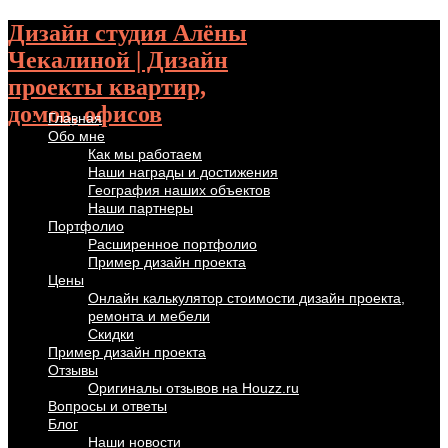
Дизайн студия Алёны
Чекалиной | Дизайн
проекты квартир,
домов, офисов
Главная
Обо мне
Как мы работаем
Наши награды и достижения
География наших объектов
Наши партнеры
Портфолио
Расширенное портфолио
Пример дизайн проекта
Цены
Онлайн калькулятор стоимости дизайн проекта,
ремонта и мебели
Скидки
Пример дизайн проекта
Отзывы
Оригиналы отзывов на Houzz.ru
Вопросы и ответы
Блог
Наши новости