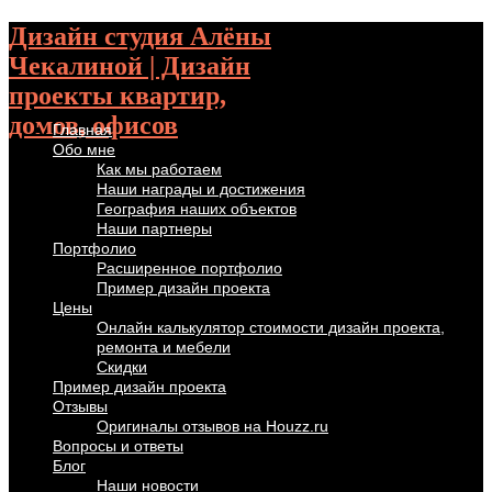
Дизайн студия Алёны
Чекалиной | Дизайн
проекты квартир,
домов, офисов
Главная
Обо мне
Как мы работаем
Наши награды и достижения
География наших объектов
Наши партнеры
Портфолио
Расширенное портфолио
Пример дизайн проекта
Цены
Онлайн калькулятор стоимости дизайн проекта,
ремонта и мебели
Скидки
Пример дизайн проекта
Отзывы
Оригиналы отзывов на Houzz.ru
Вопросы и ответы
Блог
Наши новости