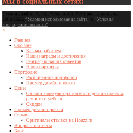
Мы в социальных сетях:
Студия дизайна Алёны Чекалиной. Все права защищены.
2008-2026.
"Условия использования сайта"
и
"Условия
конфиденциальности"
.
×
Главная
Обо мне
Как мы работаем
Наши награды и достижения
География наших объектов
Наши партнеры
Портфолио
Расширенное портфолио
Пример дизайн проекта
Цены
Онлайн калькулятор стоимости дизайн проекта,
ремонта и мебели
Скидки
Пример дизайн проекта
Отзывы
Оригиналы отзывов на Houzz.ru
Вопросы и ответы
Блог