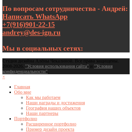
По вопросам сотрудничества - Андрей:
Написать WhatsApp
+7(916)901-22-15
andrey@des-ign.ru
Мы в социальных сетях:
Студия дизайна Алёны Чекалиной. Все права защищены.
2008-2026.
"Условия использования сайта"
и
"Условия
конфиденциальности"
.
×
Главная
Обо мне
Как мы работаем
Наши награды и достижения
География наших объектов
Наши партнеры
Портфолио
Расширенное портфолио
Пример дизайн проекта