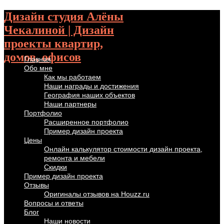
Дизайн студия Алёны
Чекалиной | Дизайн
проекты квартир,
домов, офисов
Главная
Обо мне
Как мы работаем
Наши награды и достижения
География наших объектов
Наши партнеры
Портфолио
Расширенное портфолио
Пример дизайн проекта
Цены
Онлайн калькулятор стоимости дизайн проекта,
ремонта и мебели
Скидки
Пример дизайн проекта
Отзывы
Оригиналы отзывов на Houzz.ru
Вопросы и ответы
Блог
Наши новости