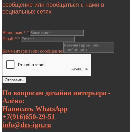
сообщение или пообщаться с нами в
социальных сетях
Ваше имя:*
*
Email:*
*
Комментарий или сообщение:
Отправить
По вопросам дизайна интерьера -
Алёна:
Написать WhatsApp
+7(916)650-29-51
info@des-ign.ru